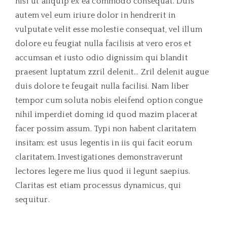
nisl ut aliquip ex ea commodo consequat. Duis
autem vel eum iriure dolor in hendrerit in
vulputate velit esse molestie consequat, vel illum
dolore eu feugiat nulla facilisis at vero eros et
accumsan et iusto odio dignissim qui blandit
praesent luptatum zzril delenit… Zril delenit augue
duis dolore te feugait nulla facilisi. Nam liber
tempor cum soluta nobis eleifend option congue
nihil imperdiet doming id quod mazim placerat
facer possim assum. Typi non habent claritatem
insitam; est usus legentis in iis qui facit eorum
claritatem. Investigationes demonstraverunt
lectores legere me lius quod ii legunt saepius.
Claritas est etiam processus dynamicus, qui
sequitur.