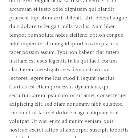
dolore eu feugiat nulla facilisis at vero eros et
accumsan et iusto odio dignissim qui blandit
praesent luptatum zzril delenit… Zril delenit augue
duis dolore te feugait nulla facilisi. Nam liber
tempor cum soluta nobis eleifend option congue
nihil imperdiet doming id quod mazim placerat
facer possim assum. Typi non habent claritatem
insitam; est usus legentis in iis qui facit eorum
claritatem. Investigationes demonstraverunt
lectores legere me lius quod ii legunt saepius.
Claritas est etiam processus dynamicus, qui
sequitur.Lorem ipsum dolor sit amet, consectetuer
adipiscing elit, sed diam nonummy nibh euismod
tincidunt ut laoreet dolore magna aliquam erat
volutpat. Ut wisi enim ad minim veniam, quis
nostrud exerci tation ullamcorper suscipit lobortis