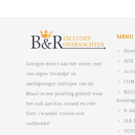
MENU
Home
WIE 
Gelegen direct aan het water, met
Acco
ons eigen “strandje” en
CON
aanlegsteiger (uitloper van de
NADE
Maas) in een prachtig gebied waar
boeking
het ook aan bos, strand en vele
4-da
fiets-/wandel-routes niet
IAB: 
ontbreekt!
VOU