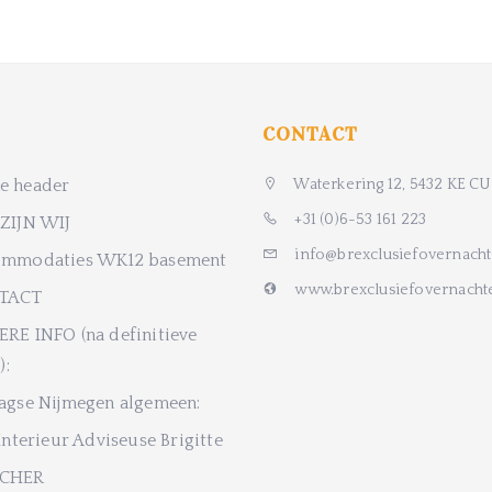
CONTACT
 header
Waterkering 12, 5432 KE CU
+31 (0)6-53 161 223
ZIJN WIJ
info@brexclusiefovernach
mmodaties WK12 basement
www.brexclusiefovernach
TACT
RE INFO (na definitieve
):
agse Nijmegen algemeen:
Interieur Adviseuse Brigitte
CHER