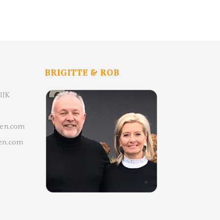
BRIGITTE & ROB
IJK
ten.com
ten.com