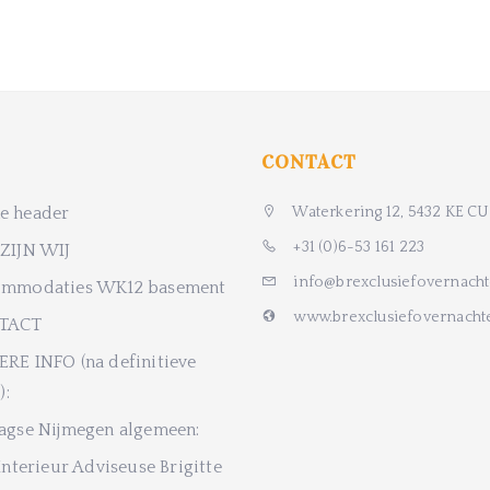
CONTACT
 header
Waterkering 12, 5432 KE CU
+31 (0)6-53 161 223
ZIJN WIJ
info@brexclusiefovernach
mmodaties WK12 basement
www.brexclusiefovernach
TACT
RE INFO (na definitieve
):
agse Nijmegen algemeen:
Interieur Adviseuse Brigitte