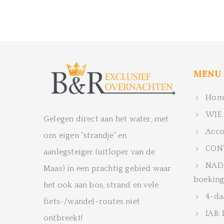
MENU
Home
WIE 
Gelegen direct aan het water, met
Acco
ons eigen “strandje” en
CON
aanlegsteiger (uitloper van de
NADE
Maas) in een prachtig gebied waar
boeking
het ook aan bos, strand en vele
4-da
fiets-/wandel-routes niet
IAB: 
ontbreekt!